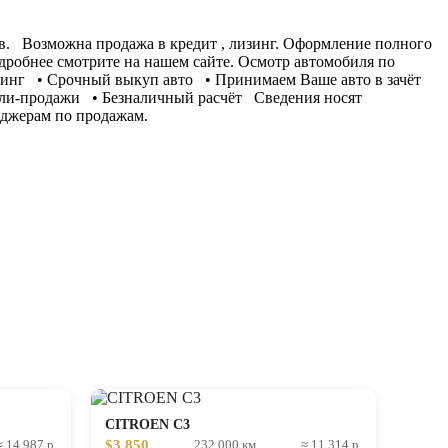
йв. Bозможна продажа в кредит , лизинг. Оформление полного
дробнее смотрите на нашем сайте. Осмотр автомобиля по
изинг • Срочный выкуп авто • Принимаем Ваше авто в зачёт
пли-продажи • Безналичный расчёт Сведения носят
еджерам по продажам.
CITROEN C3
$3 850
≈ 14 987 р.
232 000 км
≈ 11 314 р.