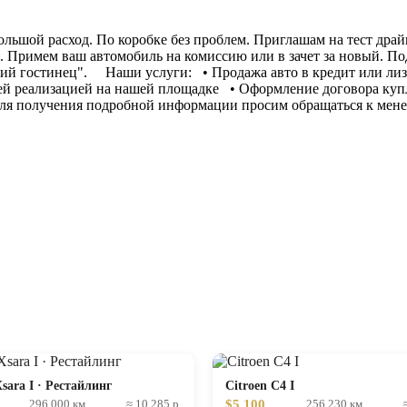
льшой расход. По коробке без проблем. Приглашам на тест дра
. Примем ваш автомобиль на комиссию или в зачет за новый. По
уцкий гостинец". Наши услуги: • Продажа авто в кредит или л
щей реализацией на нашей площадке • Оформление договора ку
Для получения подробной информации просим обращаться к мен
Xsara I · Рестайлинг
Citroen C4 I
$5 100
296 000 км
≈ 10 285 р.
256 230 км