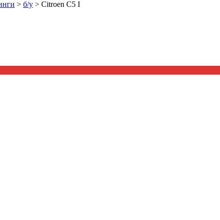
инги
>
б/у
>
Citroen C5 I