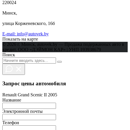
220024
Минск,
улица Корженевского, 16б
E-mail: info@autovek.by
Показать на карте
© 2026 г. Минск, autovek.by — Продажа подержанных авто в
кредит. ООО «ДЭЙМОН КАР» | УНП 193938679
Поиск
Запрос цены автомобиля
Renault Grand Scenic II 2005
Название
Электронной почты
Телефон