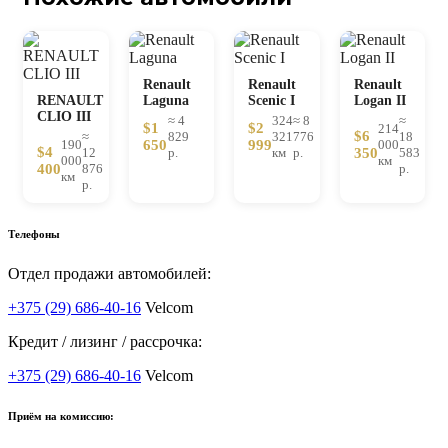
Renault
Renault
Renault
RENAULT
Laguna
Scenic I
Logan II
CLIO III
≈ 4
324
≈ 8
≈
$1
$2
214
$6
≈
829
321
776
18
190
650
999
000
$4
12
р.
км
р.
350
583
000
км
400
876
р.
км
р.
Телефоны
Отдел продажи автомобилей:
+375 (29) 686-40-16
Velcom
Кредит / лизинг / рассрочка:
+375 (29) 686-40-16
Velcom
Приём на комиссию: